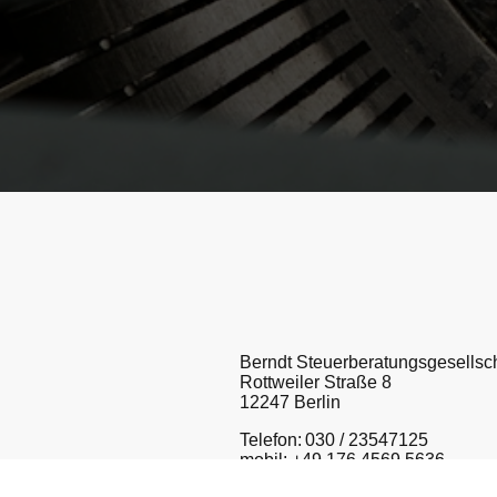
Berndt Steuerberatungsgesellsc
Rottweiler Straße 8
12247 Berlin
Telefon: 030 / 23547125
mobil: +49 176 4569 5636
E-Mail: info@steuerberater-bernd